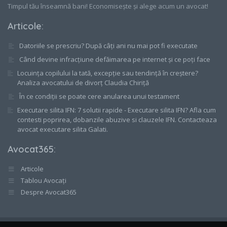
Timpul tău înseamnă bani! Economisește și alege acum un avocat!
Articole
:
Datoriile se prescriu? După câți ani nu mai pot fi executate
Când devine infracțiune defăimarea pe internet și ce poți face
Locuința copilului la tată, excepție sau tendință în creștere?
Analiza avocatului de divorț Claudia Chiriță
În ce condiții se poate cere anularea unui testament
Executare silita IFN: 7 solutii rapide - Executare silita IFN? Afla cum
contesti poprirea, dobanzile abuzive si clauzele IFN. Contacteaza
avocat executare silita Galati.
Avocat365
:
Articole
Tablou Avocați
Despre Avocat365