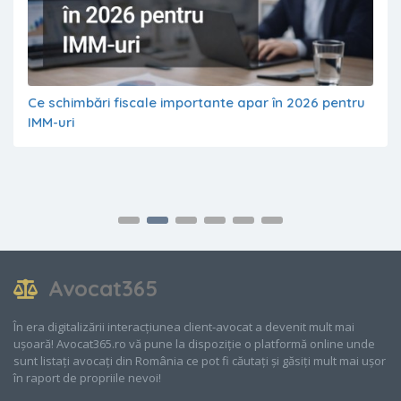
Ce schimbări fiscale importante apar în 2026 pentru
IMM-uri
Avocat365
În era digitalizării interacțiunea client-avocat a devenit mult mai
ușoară! Avocat365.ro vă pune la dispoziție o platformă online unde
sunt listați avocați din România ce pot fi căutați și găsiți mult mai ușor
în raport de propriile nevoi!