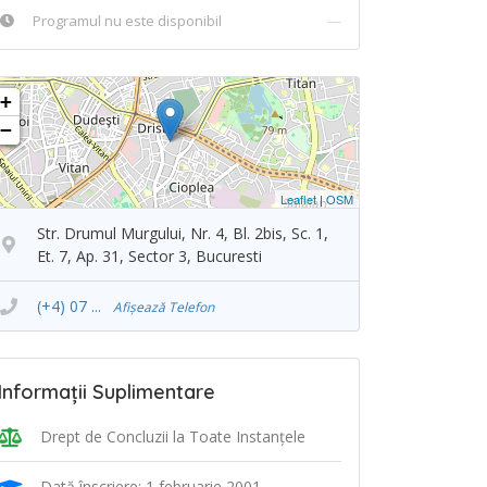
Programul nu este disponibil
—
+
−
Leaflet
|
OSM
Str. Drumul Murgului, Nr. 4, Bl. 2bis, Sc. 1,
Et. 7, Ap. 31, Sector 3, Bucuresti
(+4) 07 ...
Afișează Telefon
Informații Suplimentare
Drept de Concluzii la Toate Instanţele
Dată înscriere: 1 februarie 2001