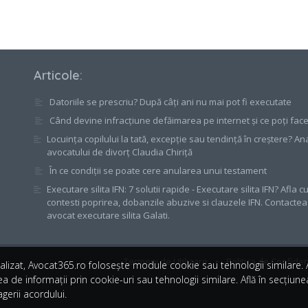
Articole
:
Datoriile se prescriu? După câți ani nu mai pot fi executate
Când devine infracțiune defăimarea pe internet și ce poți fac
Locuința copilului la tată, excepție sau tendință în creștere? An
avocatului de divorț Claudia Chiriță
În ce condiții se poate cere anularea unui testament
Executare silita IFN: 7 solutii rapide - Executare silita IFN? Afla 
contesti poprirea, dobanzile abuzive si clauzele IFN. Contacte
avocat executare silita Galati.
Termeni de Utilizare
•
Politica de Confiden
alizat, Avocat365.ro folosește module cookie sau tehnologii similare
a de informații prin cookie-uri sau tehnologii similare. Află în secțiun
gerii acordului.