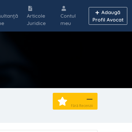
Adaugă
ultanță
Articole
Contul
Profil Avocat
ne
Juridice
meu
—
Fără Recenzii