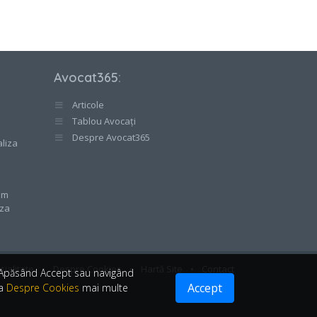
Avocat365
:
Articole
Tablou Avocați
e
Despre Avocat365
aliza
cum
aza
țialitate
•
Despre Cookies
•
Hartă Site
•
Contact
. Apăsând Accept sau navigând
Accept
ea
Despre Cookies
mai multe