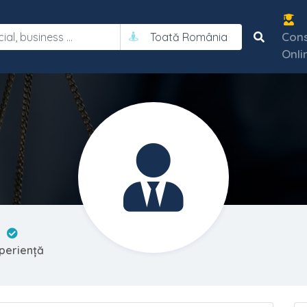
Cons
Toată România
Onli
a
xperiență