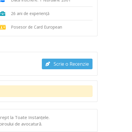
26 ani de experiență
Posesor de Card European
Scrie o Recenzie
rept la Toate Instanţele.
biroului de avocatură.