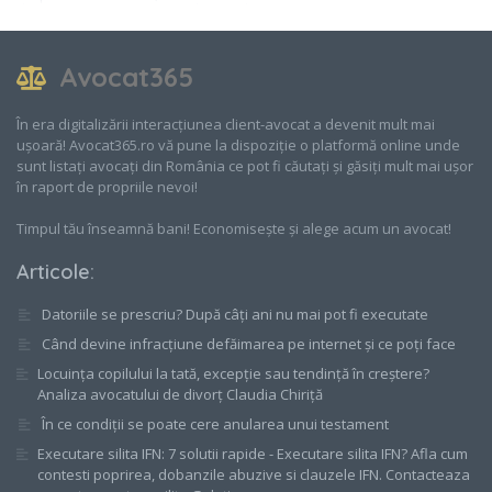
din aceasta categorie au lucrat deja cu interpreti, scriitori, agentii
de publicitate si case de productie, pe probleme de proprietate
intelectuala. Prin urmare, stiu exact cum sa va indrume.
Avocat365
Unde gasesti un avocat cu experienta in dreptul
proprietatii intelectuale?
În era digitalizării interacțiunea client-avocat a devenit mult mai
Gasesti o multime de avocati care isi ofera serviciile de
ușoară! Avocat365.ro vă pune la dispoziție o platformă online unde
avocatura pentru proprietate intelectuala. Va invitam sa analizati
sunt listați avocați din România ce pot fi căutați și găsiți mult mai ușor
si sa comparati serviciile juridice prezentate mai sus pentru a
în raport de propriile nevoi!
identifica rapid avocatul potrivit pentru dumneavoastra.
Contactati avocatul pentru: probleme grave ce tin de
proprietatea intelectuala, drepturile de autor, vanzarea si
Timpul tău înseamnă bani! Economisește și alege acum un avocat!
cumpararea drepturilor de proprietate intelectuala, protejarea
drepturilor de proprietate intelectuala, protectia marcilor,
Articole
:
inregistrarea marcilor comerciale la OSIM, protejarea secretelor
de comert, informatii confidentiale, redactare contracte de
francisa, licenta si cesiune, transmisibile prin drepturile unei
Datoriile se prescriu? După câți ani nu mai pot fi executate
marci. Alegeti acum cel mai bun avocat care va poate
reprezenta intr-un proces de drept al proprietatii intelectuale.
Când devine infracțiune defăimarea pe internet și ce poți face
Locuința copilului la tată, excepție sau tendință în creștere?
În categoria Dreptul Proprietatii Intelectuale găsiți în Neamţ,
Analiza avocatului de divorț Claudia Chiriță
avocați specializați în:
În ce condiții se poate cere anularea unui testament
Brevete
;
Concurenta neloiala si practice comerciale
;
Executare silita IFN: 7 solutii rapide - Executare silita IFN? Afla cum
Drepturi de autor si drepturi conexe
;
contesti poprirea, dobanzile abuzive si clauzele IFN. Contacteaza
Marci
;