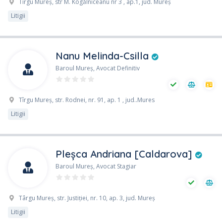
Tîrgu Mureş, str M. Kogălniceanu nr 3 , ap.1, jud. Mureş
Litigii
Nanu Melinda-Csilla
Baroul Mureş, Avocat Definitiv
Tîrgu Mureş, str. Rodnei, nr. 91, ap. 1 , jud..Mures
Litigii
Pleșca Andriana [Caldarova]
Baroul Mureş, Avocat Stagiar
Târgu Mureș, str. Justiției, nr. 10, ap. 3, jud. Mureș
Litigii