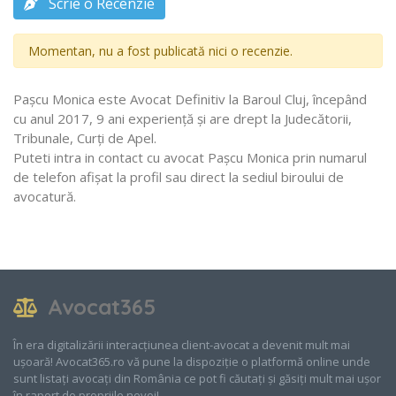
Scrie o Recenzie
Momentan, nu a fost publicată nici o recenzie.
Pașcu Monica este Avocat Definitiv la Baroul Cluj, începând
cu anul 2017, 9 ani experiență și are drept la Judecătorii,
Tribunale, Curţi de Apel.
Puteti intra in contact cu avocat Pașcu Monica prin numarul
de telefon afișat la profil sau direct la sediul biroului de
avocatură.
Avocat365
În era digitalizării interacțiunea client-avocat a devenit mult mai
ușoară! Avocat365.ro vă pune la dispoziție o platformă online unde
sunt listați avocați din România ce pot fi căutați și găsiți mult mai ușor
în raport de propriile nevoi!