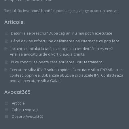
Timpul tău înseamnă bani! Economisește și alege acum un avocat!
Articole
:
Datoriile se prescriu? După câți ani nu mai pot fi executate
Când devine infracțiune defăimarea pe internet și ce poți face
Locuința copilului la tată, excepție sau tendință în creștere?
Analiza avocatului de divorț Claudia Chiriță
În ce condiții se poate cere anularea unui testament
Executare silita IFN: 7 solutii rapide - Executare silita IFN? Afla cum
contesti poprirea, dobanzile abuzive si clauzele IFN. Contacteaza
avocat executare silita Galati.
Avocat365
:
Articole
Tablou Avocați
Despre Avocat365