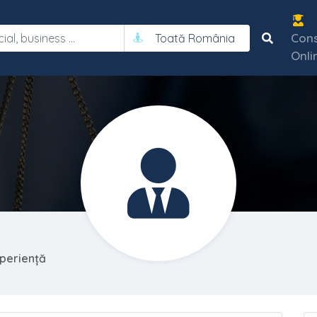
Cons
Toată România
Onli
xperiență