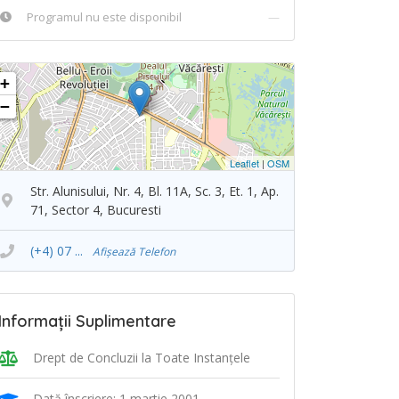
Programul nu este disponibil
—
+
−
Leaflet
|
OSM
Str. Alunisului, Nr. 4, Bl. 11A, Sc. 3, Et. 1, Ap.
71, Sector 4, Bucuresti
(+4) 07 ...
Afișează Telefon
Informații Suplimentare
Drept de Concluzii la Toate Instanţele
Dată înscriere: 1 martie 2001