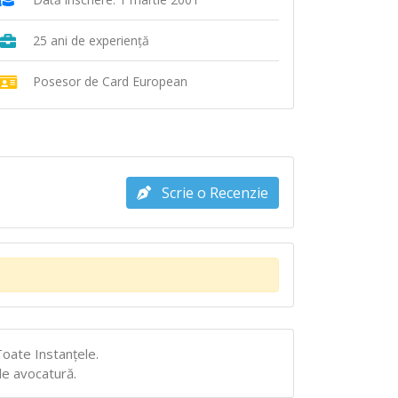
25 ani de experiență
Posesor de Card European
Scrie o Recenzie
Toate Instanţele.
 de avocatură.