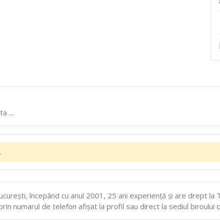
a ...
.
cureşti, începând cu anul 2001, 25 ani experiență și are drept la 
in numarul de telefon afișat la profil sau direct la sediul biroului