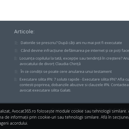
Articole
:
Datoriile se prescriu? După câți ani nu mai pot fi executate
Când devine infracțiune defăimarea pe internet și ce poți fac
Locuința copilului la tată, excepție sau tendință în creștere? An
avocatului de divorț Claudia Chiriță
În ce condiții se poate cere anularea unui testament
Executare silita IFN: 7 solutii rapide - Executare silita IFN? Afla 
contesti poprirea, dobanzile abuzive si clauzele IFN. Contacte
avocat executare silita Galati.
Termeni de Utilizare
•
Politica de Confiden
alizat, Avocat365.ro folosește module cookie sau tehnologii similare
a de informații prin cookie-uri sau tehnologii similare. Află în secțiun
gerii acordului.