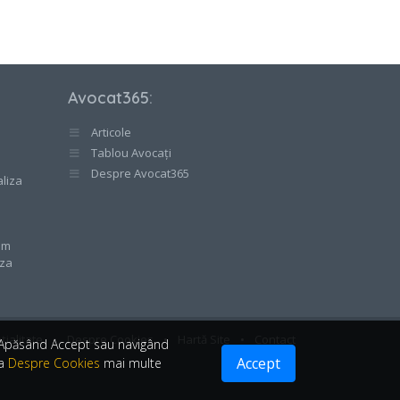
Avocat365
:
Articole
Tablou Avocați
e
Despre Avocat365
aliza
cum
aza
țialitate
•
Despre Cookies
•
Hartă Site
•
Contact
. Apăsând Accept sau navigând
Accept
ea
Despre Cookies
mai multe