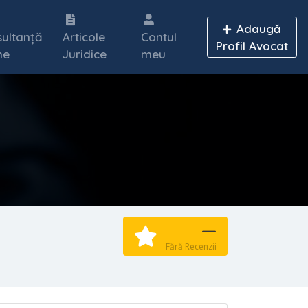
Adaugă
ultanță
Articole
Contul
Profil Avocat
ne
Juridice
meu
—
Fără Recenzii