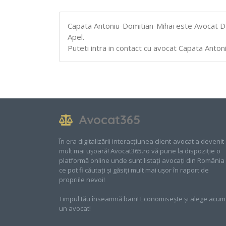
Capata Antoniu-Domitian-Mihai este Avocat Defin
Apel.
Puteti intra in contact cu avocat Capata Antoni
Avocat365
În era digitalizării interacțiunea client-avocat a devenit
mult mai ușoară! Avocat365.ro vă pune la dispoziție o
platformă online unde sunt listați avocați din România
ce pot fi căutați și găsiți mult mai ușor în raport de
propriile nevoi!
Timpul tău înseamnă bani! Economisește și alege acum
un avocat!