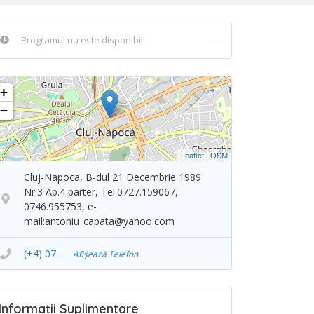
Programul nu este disponibil
—
+
−
Leaflet
|
OSM
Cluj-Napoca, B-dul 21 Decembrie 1989
Nr.3 Ap.4 parter, Tel:0727.159067,
0746.955753, e-
mail:
antoniu_capata@yahoo.com
(+4) 07 ...
Afișează Telefon
Informații Suplimentare