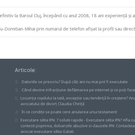
itiv la Baroul Cluj, începând cu anul 2008, 18 ani experiență și ar
u-Domitian-Mihai prin numarul de telefon afișat la profil sau direct 
Articole
:
Datoriile se prescriu? După câți ani nu mai pot fi executate
Când devine infracțiune defăimarea pe internet și ce poți fac
Locuința copilului la tată, excepție sau tendință în creștere? An
avocatului de divorț Claudia Chiriță
În ce condiții se poate cere anularea unui testament
Executare silita IFN: 7 solutii rapide - Executare silita IFN? Afla 
contesti poprirea, dobanzile abuzive si clauzele IFN. Contacte
avocat executare silita Galati.