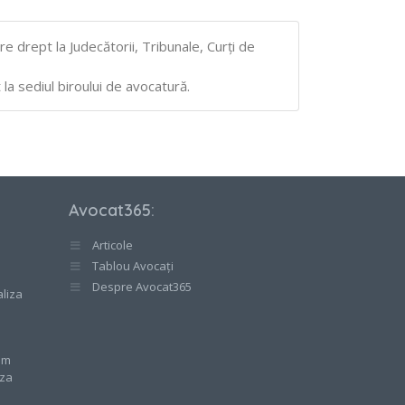
e drept la Judecătorii, Tribunale, Curţi de
la sediul biroului de avocatură.
Avocat365
:
Articole
Tablou Avocați
e
Despre Avocat365
aliza
cum
aza