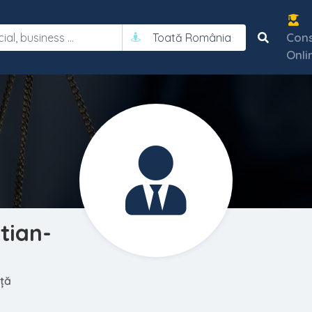
Cons
Toată România
Onli
tian-
nță