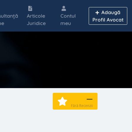
Adaugă
ultanță
Articole
Contul
Profil Avocat
ne
Juridice
meu
—
Fără Recenzii