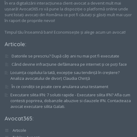
În era digitalizării interacțiunea client-avocat a devenit mult mai
ușoară! Avocat365.ro vă pune la dispoziție o platformă online unde
sunt listați avocați din România ce pot fi căutați și găsiți mult mai ușor
în raport de propriile nevoi!
Timpul tău înseamnă bani! Economisește și alege acum un avocat!
Articole
:
Datoriile se prescriu? După câți ani nu mai pot fi executate
Când devine infracțiune defăimarea pe internet și ce poți face
Locuința copilului la tată, excepție sau tendință în creștere?
Analiza avocatului de divorț Claudia Chiriță
În ce condiții se poate cere anularea unui testament
Executare silita IFN: 7 solutii rapide - Executare silita IFN? Afla cum
contesti poprirea, dobanzile abuzive si clauzele IFN. Contacteaza
avocat executare silita Galati.
Avocat365
:
Articole