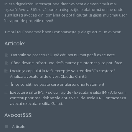
În era digitalizării interacțiunea client-avocat a devenit mult mai
ușoară! Avocat365.ro vă pune la dispoziție o platformă online unde
sunt listați avocați din România ce pot fi căutați și găsiți mult mai ușor
în raport de propriile nevoi!
Timpul tău înseamnă bani! Economisește și alege acum un avocat!
Articole
:
Datoriile se prescriu? După câți ani nu mai pot fi executate
Când devine infracțiune defăimarea pe internet și ce poți face
Locuința copilului la tată, excepție sau tendință în creștere?
Analiza avocatului de divorț Claudia Chiriță
În ce condiții se poate cere anularea unui testament
Executare silita IFN: 7 solutii rapide - Executare silita IFN? Afla cum
contesti poprirea, dobanzile abuzive si clauzele IFN. Contacteaza
avocat executare silita Galati.
Avocat365
:
Articole