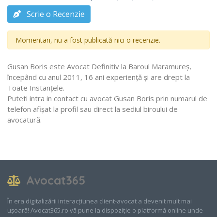
Scrie o Recenzie
Momentan, nu a fost publicată nici o recenzie.
Gusan Boris este Avocat Definitiv la Baroul Maramureş,
începând cu anul 2011, 16 ani experiență și are drept la
Toate Instanţele.
Puteti intra in contact cu avocat Gusan Boris prin numarul de
telefon afișat la profil sau direct la sediul biroului de
avocatură.
Avocat365
În era digitalizării interacțiunea client-avocat a devenit mult mai
ușoară! Avocat365.ro vă pune la dispoziție o platformă online unde