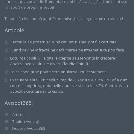
sunt listați avocați din România ce pot fi căutați și găsiți mult mai ușor
în raport de propriile nevoi!
Timpul tău înseamnă bani! Economisește și alege acum un avocat!
Articole
:
Datoriile se prescriu? După câți ani nu mai pot fi executate
Când devine infracțiune defăimarea pe internet și ce poți face
Locuința copilului la tată, excepție sau tendință în creștere?
Analiza avocatului de divorț Claudia Chiriță
În ce condiții se poate cere anularea unui testament
Executare silita IFN: 7 solutii rapide - Executare silita IFN? Afla cum
contesti poprirea, dobanzile abuzive si clauzele IFN. Contacteaza
avocat executare silita Galati.
Avocat365
:
Articole
Tablou Avocați
Despre Avocat365