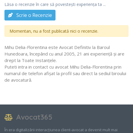
Lăsa o recenzie în care să povestești experiența ta ...
Scrie o Recenzie
Momentan, nu a fost publicată nici o recenzie.
Mihu Delia-Florentina este Avocat Definitiv la Baroul
Hunedoara, începând cu anul 2005, 21 ani experiență și are
drept la Toate Instanţele.
Puteti intra in contact cu avocat Mihu Delia-Florentina prin
numarul de telefon afișat la profil sau direct la sediul biroului
de avocatură.
Avocat365
În era digitalizării interacțiunea client-avocat a devenit mult mai