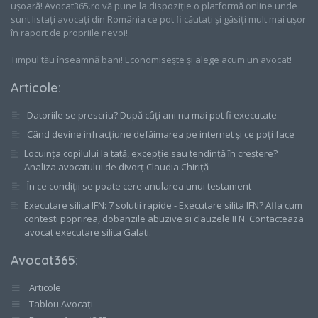
ușoară! Avocat365.ro vă pune la dispoziție o platformă online unde
sunt listați avocați din România ce pot fi căutați și găsiți mult mai ușor
în raport de propriile nevoi!
Timpul tău înseamnă bani! Economisește și alege acum un avocat!
Articole
:
Datoriile se prescriu? După câți ani nu mai pot fi executate
Când devine infracțiune defăimarea pe internet și ce poți face
Locuința copilului la tată, excepție sau tendință în creștere?
Analiza avocatului de divorț Claudia Chiriță
În ce condiții se poate cere anularea unui testament
Executare silita IFN: 7 solutii rapide - Executare silita IFN? Afla cum
contesti poprirea, dobanzile abuzive si clauzele IFN. Contacteaza
avocat executare silita Galati.
Avocat365
:
Articole
Tablou Avocați