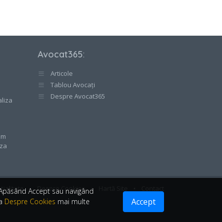
Avocat365
:
Articole
Tablou Avocați
e
Despre Avocat365
aliza
cum
aza
țialitate
•
Despre Cookies
•
Hartă Site
•
Contact
. Apăsând Accept sau navigând
Accept
ea
Despre Cookies
mai multe