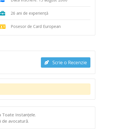
26 ani de experiență
Posesor de Card European
Scrie o Recenzie
a Toate Instanţele.
ui de avocatură.