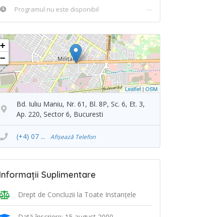
Programul nu este disponibil
—
+
−
Leaflet
|
OSM
Bd. Iuliu Maniu, Nr. 61, Bl. 8P, Sc. 6, Et. 3,
Ap. 220, Sector 6, Bucuresti
(+4) 07 ...
Afișează Telefon
Informații Suplimentare
Drept de Concluzii la Toate Instanţele
Dată înscriere: 15 august 2000