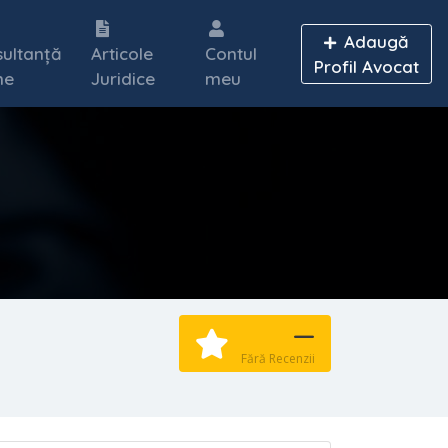
Adaugă
ultanță
Articole
Contul
Profil Avocat
ne
Juridice
meu
—
Fără Recenzii