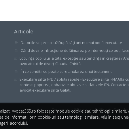
Articole
:
Datoriile se prescriu? După câți ani nu mai pot fi executate
Când devine infracțiune defăimarea pe internet și ce poți fac
Locuința copilului la tată, excepție sau tendință în creștere? An
avocatului de divorț Claudia Chiriță
În ce condiții se poate cere anularea unui testament
Executare silita IFN: 7 solutii rapide - Executare silita IFN? Afla 
contesti poprirea, dobanzile abuzive si clauzele IFN. Contacte
avocat executare silita Galati.
Termeni de Utilizare
•
Politica de Confiden
alizat, Avocat365.ro folosește module cookie sau tehnologii similare
a de informații prin cookie-uri sau tehnologii similare. Află în secțiun
gerii acordului.