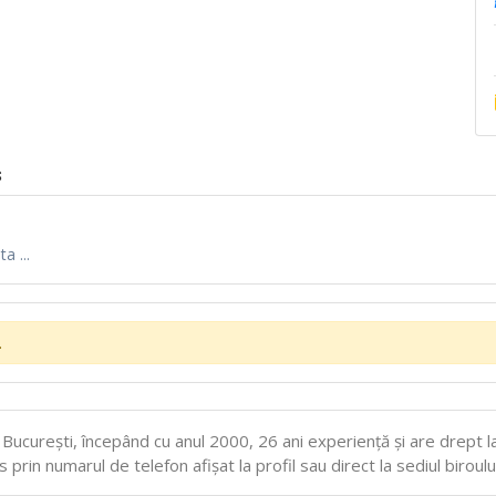
s
a ...
.
 Bucureşti, începând cu anul 2000, 26 ani experiență și are drept l
 prin numarul de telefon afișat la profil sau direct la sediul biroul