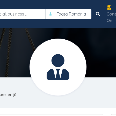
Cons
Toată România
Onli
xperiență