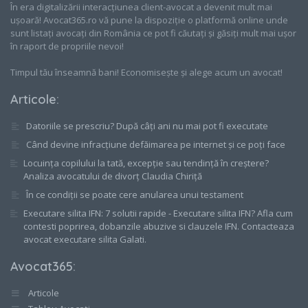
În era digitalizării interacțiunea client-avocat a devenit mult mai
ușoară! Avocat365.ro vă pune la dispoziție o platformă online unde
sunt listați avocați din România ce pot fi căutați și găsiți mult mai ușor
în raport de propriile nevoi!
Timpul tău înseamnă bani! Economisește și alege acum un avocat!
Articole
:
Datoriile se prescriu? După câți ani nu mai pot fi executate
Când devine infracțiune defăimarea pe internet și ce poți face
Locuința copilului la tată, excepție sau tendință în creștere?
Analiza avocatului de divorț Claudia Chiriță
În ce condiții se poate cere anularea unui testament
Executare silita IFN: 7 solutii rapide - Executare silita IFN? Afla cum
contesti poprirea, dobanzile abuzive si clauzele IFN. Contacteaza
avocat executare silita Galati.
Avocat365
:
Articole