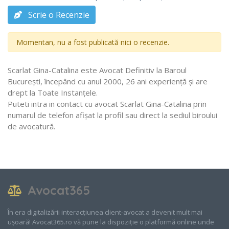
Scrie o Recenzie
Momentan, nu a fost publicată nici o recenzie.
Scarlat Gina-Catalina este Avocat Definitiv la Baroul
Bucureşti, începând cu anul 2000, 26 ani experiență și are
drept la Toate Instanţele.
Puteti intra in contact cu avocat Scarlat Gina-Catalina prin
numarul de telefon afișat la profil sau direct la sediul biroului
de avocatură.
Avocat365
În era digitalizării interacțiunea client-avocat a devenit mult mai
ușoară! Avocat365.ro vă pune la dispoziție o platformă online unde