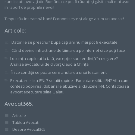
sunt listați avocați din România ce pot fi căutați și găsiți mult mai ușor
în raport de propriile nevoi!
Timpul tău înseamnă bani! Economisește și alege acum un avocat!
Articole
:
Datoriile se prescriu? După câți ani nu mai pot fi executate
Când devine infracțiune defăimarea pe internet și ce poți face
Locuința copilului la tată, excepție sau tendință în creștere?
Analiza avocatului de divorț Claudia Chiriță
În ce condiții se poate cere anularea unui testament
Executare silita IFN: 7 solutii rapide - Executare silita IFN? Afla cum
contesti poprirea, dobanzile abuzive si clauzele IFN. Contacteaza
avocat executare silita Galati.
Avocat365
:
Articole
Tablou Avocați
Despre Avocat365