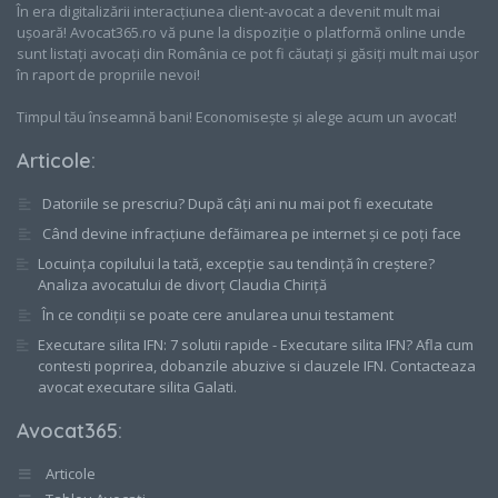
În era digitalizării interacțiunea client-avocat a devenit mult mai
ușoară! Avocat365.ro vă pune la dispoziție o platformă online unde
sunt listați avocați din România ce pot fi căutați și găsiți mult mai ușor
în raport de propriile nevoi!
Timpul tău înseamnă bani! Economisește și alege acum un avocat!
Articole
:
Datoriile se prescriu? După câți ani nu mai pot fi executate
Când devine infracțiune defăimarea pe internet și ce poți face
Locuința copilului la tată, excepție sau tendință în creștere?
Analiza avocatului de divorț Claudia Chiriță
În ce condiții se poate cere anularea unui testament
Executare silita IFN: 7 solutii rapide - Executare silita IFN? Afla cum
contesti poprirea, dobanzile abuzive si clauzele IFN. Contacteaza
avocat executare silita Galati.
Avocat365
:
Articole