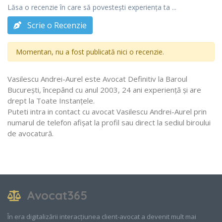
Lăsa o recenzie în care să povestești experiența ta ...
Scrie o Recenzie
Momentan, nu a fost publicată nici o recenzie.
Vasilescu Andrei-Aurel este Avocat Definitiv la Baroul
Bucureşti, începând cu anul 2003, 24 ani experiență și are
drept la Toate Instanţele.
Puteti intra in contact cu avocat Vasilescu Andrei-Aurel prin
numarul de telefon afișat la profil sau direct la sediul biroului
de avocatură.
Avocat365
În era digitalizării interacțiunea client-avocat a devenit mult mai