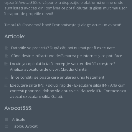
ușoară! Avocat365.ro vă pune la dispoziție o platformă online unde
sunt listați avocați din România ce pot fi căutați și găsiți mult mai ușor
în raport de propriile nevoi!
Timpul tău înseamnă bani! Economisește și alege acum un avocat!
Articole
:
Datoriile se prescriu? După câți ani nu mai pot fi executate
Când devine infracțiune defăimarea pe internet și ce poți face
Locuința copilului la tată, excepție sau tendință în creștere?
Analiza avocatului de divorț Claudia Chiriță
În ce condiții se poate cere anularea unui testament
Executare silita IFN: 7 solutii rapide - Executare silita IFN? Afla cum
contesti poprirea, dobanzile abuzive si clauzele IFN. Contacteaza
avocat executare silita Galati.
Avocat365
:
Articole
Tablou Avocați